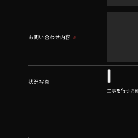
＜個人情報を与えなかった場合に生じる結
必要な情報を頂けない場合は、それに対応
＜個人情報の開示･訂正・削除･利用停止の
お問い合わせ内容
※
当社では、お客様の個人情報の開示･訂正･
ご本人である事を確認のうえ、対応させて
個人情報の開示･訂正･削除・利用停止の具
状況写真
工事を行うお