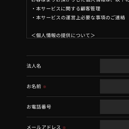
・本サービスに関する顧客管理
・本サービスの運営上必要な事項のご連絡
＜個人情報の提供について＞
当社ではお客様の同意を得た場合または法
取得した個人情報を第三者に提供すること
法人名
＜個人情報の委託について＞
当社では、利用目的の達成に必要な範囲に
お名前
※
これらの委託先に対しては個人情報保護契
お電話番号
＜個人情報の安全管理＞
当社では、個人情報の漏洩等がなされない
メールアドレス
※