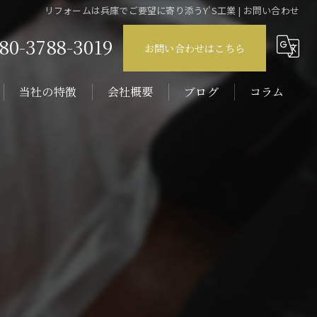
リフォームは兵庫でご要望に寄り添うY'S工業 | お問い合わせ
80-3788-3019
お問い合わせはこちら
当社の特徴
会社概要
ブログ
コラム
壁紙
原状回復
内装
エアコン
リノベーション