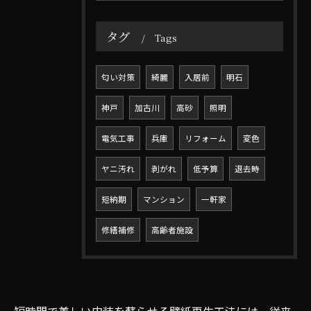
タグ
Tags
匂い対策
綺麗
入居前
明石
神戸
加古川
高砂
照明
電気工事
兵庫
リフォーム
変色
ヤニ汚れ
剥がれ
低予算
退去時
短納期
マンション
一軒家
修繕補修
高齢者施設