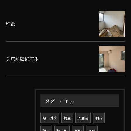
壁紙
入居前壁紙再生
タグ
Tags
匂い対策
綺麗
入居前
明石
神戸
加古川
高砂
照明