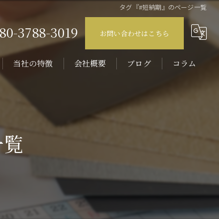
タグ『#短納期』のページ一覧
80-3788-3019
お問い合わせはこちら
当社の特徴
会社概要
ブログ
コラム
壁紙
原状回復
一覧
内装
エアコン
リノベーション