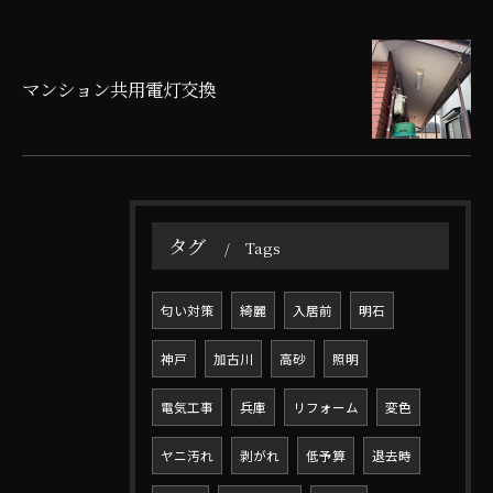
マンション共用電灯交換
タグ
Tags
匂い対策
綺麗
入居前
明石
神戸
加古川
高砂
照明
電気工事
兵庫
リフォーム
変色
ヤニ汚れ
剥がれ
低予算
退去時