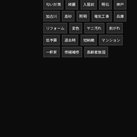
匂い対策
綺麗
入居前
明石
神戸
加古川
高砂
照明
電気工事
兵庫
リフォーム
変色
ヤニ汚れ
剥がれ
低予算
退去時
短納期
マンション
一軒家
修繕補修
高齢者施設