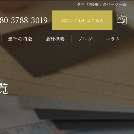
タグ『#綺麗』のページ一覧
80-3788-3019
お問い合わせはこちら
当社の特徴
会社概要
ブログ
コラム
壁紙
原状回復
覧
内装
エアコン
リノベーション