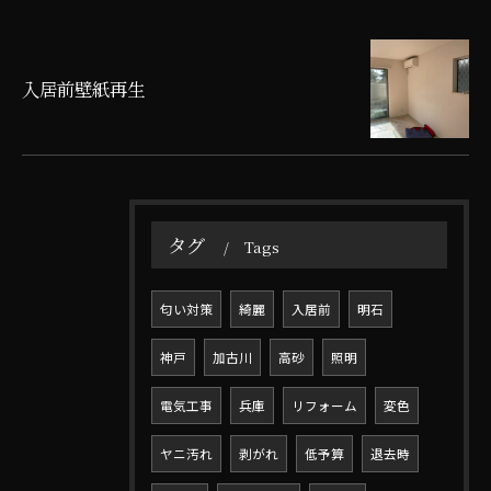
入居前壁紙再生
タグ
Tags
匂い対策
綺麗
入居前
明石
神戸
加古川
高砂
照明
電気工事
兵庫
リフォーム
変色
ヤニ汚れ
剥がれ
低予算
退去時