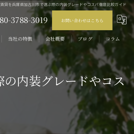
た賃貸を兵庫県加古川市で選ぶ際の内装グレードやコスパ徹底比較ガイド
80-3788-3019
お問い合わせはこちら
当社の特徴
会社概要
ブログ
コラム
壁紙
原状回復
際の内装グレードやコス
内装
エアコン
リノベーション