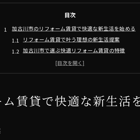
目次
加古川市のリフォーム賃貸で快適な新生活を始める
リフォーム賃貸で叶う理想の新生活提案
加古川市で選ぶ快適リフォーム賃貸の特徴
リフォーム物件が新生活に与えるメリット
賃貸リフォームで暮らしの質が上がる理由
快適な毎日はリフォーム賃貸から始まる
リフォーム済賃貸で叶う理想の住まい選び
ーム賃貸で快適な新生活
リフォーム済賃貸で理想空間を見つける秘訣
リフォーム物件が住まい選びを変える理由
理想の暮らしに近づく賃貸リフォーム活用法
案
リフォーム賃貸で叶うおしゃれな住み心地