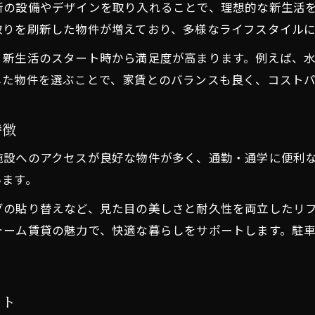
新の設備やデザインを取り入れることで、理想的な新生活
住み替えに最適なリフォーム賃貸の選び方
取りを刷新した物件が増えており、多様なライフスタイル
古い賃貸もリフォームなら内装が魅力的
、新生活のスタート時から満足度が高まります。例えば、
古い賃貸がリフォームで生まれ変わる理由
した物件を選ぶことで、家賃とのバランスも良く、コスト
リフォーム済で快適な内装を実現する方法
内装リフォームが古い賃貸に与える価値
特徴
リフォーム賃貸なら築古でも魅力的な空間
施設へのアクセスが良好な物件が多く、通勤・通学に便利
古い賃貸の内装をリフォームで楽しむ方法
います。
家賃と設備のバランスで選ぶ賃貸物件のコツ
グの貼り替えなど、見た目の美しさと耐久性を両立したリ
リフォーム賃貸で家賃と設備を賢く比較
ォーム賃貸の魅力で、快適な暮らしをサポートします。駐
家賃と設備グレードのバランス判断基準
リフォーム物件でコスパ良く住み替える方法
賃貸選びはリフォームと設備で差が出る
ット