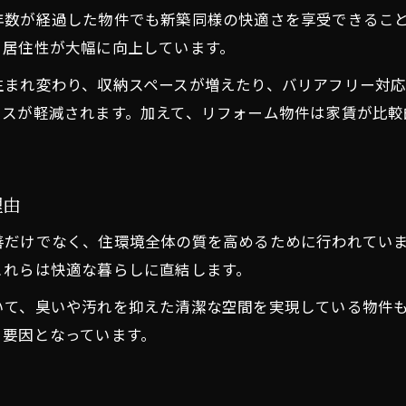
家賃と設備を両立するリフォーム賃貸探し
年数が経過した物件でも新築同様の快適さを享受できるこ
賃貸間取り比較でわかる暮らしやすさの違い
、居住性が大幅に向上しています。
リフォーム賃貸で間取りごとの快適さを比較
生まれ変わり、収納スペースが増えたり、バリアフリー対応
間取りとリフォームの組み合わせが重要な理由
レスが軽減されます。加えて、リフォーム物件は家賃が比較
リフォーム済賃貸で暮らしやすさはどう変わる
賃貸の間取り選びはリフォームが決め手
リフォーム賃貸で叶う理想の間取りとは
理由
マンションや一戸建てのリノベ事例を徹底解説
善だけでなく、住環境全体の質を高めるために行われてい
リフォーム賃貸のマンション事例を詳しく紹介
これらは快適な暮らしに直結します。
一戸建てリフォーム事例で見る賃貸の魅力
いて、臭いや汚れを抑えた清潔な空間を実現している物件
リノベーション事例が示す住まい選びのヒント
る要因となっています。
マンションと一戸建てのリフォーム比較術
リフォーム賃貸の多彩な事例から選ぶコツ
る