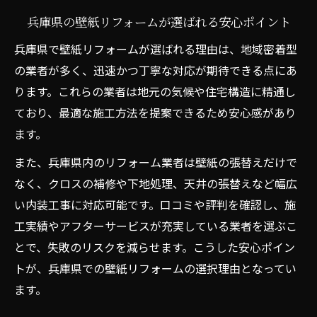
壁紙リフォームでおしゃれな部屋を実現す
兵庫県の壁紙リフォームが選ばれる安心ポイント
る工夫
クロス張替えの色や柄選びで失敗しないポ
兵庫県で壁紙リフォームが選ばれる理由は、地域密着型
イント
の業者が多く、迅速かつ丁寧な対応が期待できる点にあ
ります。これらの業者は地元の気候や住宅構造に精通し
リフォーム時の素材選定とプロのアドバイ
ており、最適な施工方法を提案できるため安心感があり
ス活用法
ます。
壁紙リフォームを成功へ導く最新トレンド
紹介
また、兵庫県内のリフォーム業者は壁紙の張替えだけで
リフォーム検討時に知りたい壁紙選びポイント
なく、クロスの補修や下地処理、天井の張替えなど幅広
い内装工事に対応可能です。口コミや評判を確認し、施
リフォーム時に重視したい壁紙の機能性と
工実績やアフターサービスが充実している業者を選ぶこ
は
とで、失敗のリスクを減らせます。こうした安心ポイン
兵庫県で人気の壁紙リフォーム素材の特徴
トが、兵庫県での壁紙リフォームの選択理由となってい
クロス張替えで失敗しない色選びのコツ
ます。
壁紙リフォームで考慮すべき耐久性と清掃