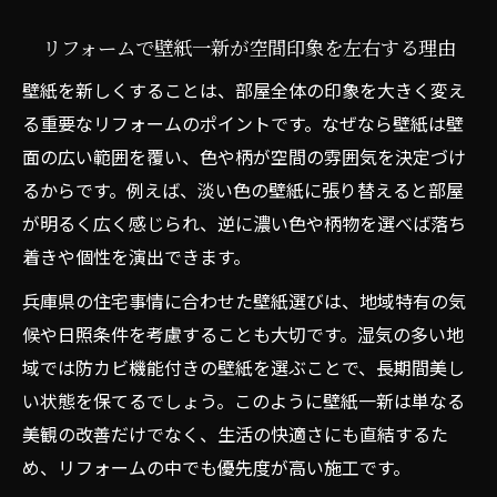
できる
リフォームで壁紙一新が空間印象を左右する理由
兵庫県の壁紙リフォーム費用相場とは
壁紙を新しくすることは、部屋全体の印象を大きく変え
リフォーム費用相場を把握し賢く比較検討
る重要なリフォームのポイントです。なぜなら壁紙は壁
する方法
面の広い範囲を覆い、色や柄が空間の雰囲気を決定づけ
兵庫県で壁紙リフォームを安く抑えるコツ
るからです。例えば、淡い色の壁紙に張り替えると部屋
クロス張替え費用の内訳と賢い見積もり依
が明るく広く感じられ、逆に濃い色や柄物を選べば落ち
頼法
着きや個性を演出できます。
リフォーム費用が変動する主なポイントを
兵庫県の住宅事情に合わせた壁紙選びは、地域特有の気
解説
候や日照条件を考慮することも大切です。湿気の多い地
壁紙リフォームで失敗しない予算の立て方
域では防カビ機能付きの壁紙を選ぶことで、長期間美し
おしゃれな空間へ導くクロス張替えのコツ
い状態を保てるでしょう。このように壁紙一新は単なる
リフォームで叶える理想のクロスデザイン
美観の改善だけでなく、生活の快適さにも直結するた
選び
め、リフォームの中でも優先度が高い施工です。