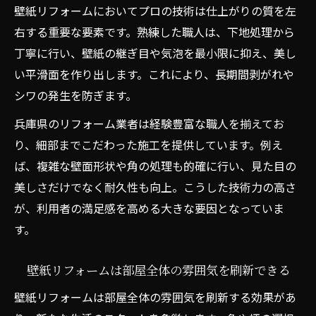
クロス張替えで暮らしを快適にする方法
壁紙リフォームにおいてプロの技術は仕上がりの質を左
リフォームで室内環境と快適性を改善する
右する重要な要素です。熟練した職人は、下地処理から
秘訣
丁寧に行い、壁紙の継ぎ目や気泡を最小限に抑え、美し
い平滑面を作り出します。これにより、長期間剥がれや
壁紙リフォームで清潔感ある空間を維持す
シワの発生を防ぎます。
る方法
クロス張替えが暮らしに与える心理的な効
兵庫県のリフォーム業者は経験豊富な職人を揃えてお
果
り、細部までこだわった施工を提供しています。例え
ば、複雑な壁面形状や角の処理も的確に行い、見た目の
リフォーム後も美しさを保つお手入れのコ
美しさだけでなく耐久性も向上。こうした技術力の高さ
ツ
が、利用者の満足感を高める大きな要因となっていま
壁紙リフォームで家族の健康を守るポイン
す。
ト
壁紙リフォームは部屋全体の雰囲気を刷新できる
壁紙リフォームは部屋全体の雰囲気を刷新する効果があ