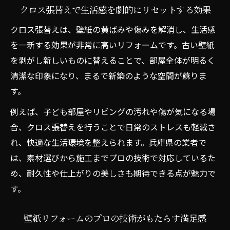
性
クロス張替えで生活感を劇的にリセットする効果
リフォーム予算内で高品質な壁紙を選ぶ工
クロス張替えは、壁紙の黄ばみや傷みを解消し、生活感
夫
を一新する効果が非常に高いリフォームです。古い壁紙
仕上がりに差が出る工事の進め方と注意点
を剥がし新しいものに替えることで、部屋全体が明るく
リフォーム工事前に知っておきたい下地処
清潔な印象になり、まるで新築のような空間が蘇りま
理の重要性
す。
壁紙リフォームで満足度を高める進行手順
例えば、子ども部屋やリビングの汚れや傷が気になる場
の工夫
合、クロス張替えを行うことで日常のストレスも軽減さ
クロス張替えで起こりやすいトラブルと予
れ、快適な生活環境を整えられます。兵庫県の業者で
防策
は、素材選びから施工までプロの技術で対応しているた
リフォーム現場で確認したい作業工程のポ
め、耐久性や仕上がりの美しさも期待できる点が魅力で
イント
す。
壁紙リフォームの仕上がりを左右する職人
の技
壁紙リフォームのプロの技術がもたらす満足感