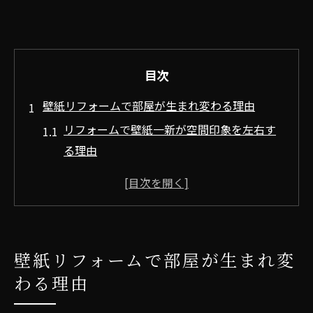
目次
壁紙リフォームで部屋が生まれ変わる理由
リフォームで壁紙一新が空間印象を左右す
る理由
兵庫県の壁紙リフォームが選ばれる安心ポ
イント
クロス張替えで生活感を劇的にリセットす
る効果
壁紙リフォームで部屋が生まれ変
壁紙リフォームのプロの技術がもたらす満
わる理由
足感
壁紙リフォームは部屋全体の雰囲気を刷新