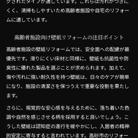
リフォーム後に実感できる壁紙の快適効果
グされたタイプが適しています。これらは汚れがつきに
くく、清掃もしやすいため高齢者施設や自宅のリフォー
住環境を整える壁紙リフォームの重要性
ムに適しています。
リフォームで安心を得る壁紙選びの基準
壁紙リフォームが支える高齢者の生活向上
高齢者施設向け壁紙リフォームの注目ポイント
兵庫県高砂市で利用したい助成制度最新情報
高齢者施設の壁紙リフォームでは、安全面への配慮が最
リフォーム時に活用できる助成制度の特徴
優先です。滑りにくい床材と同様に、壁紙も抗菌性や防
高砂市の壁紙リフォーム補助金の要点解説
臭性に優れた製品を選ぶことが求められます。加えて、
住宅改造助成事業のリフォーム適用範囲と
傷や汚れに強い耐久性を持つ壁紙は、日々のケアが簡単
は
になり、施設の清潔さを保つうえで重要な役割を果たし
高齢者向けリフォーム助成最新情報まとめ
ます。
リフォームと補助金の賢い組み合わせ方
さらに、視覚的な安心感を与えるために、落ち着いた色
住環境を支える高砂市リフォーム補助金活用法
調や自然を感じさせる柄を採用すると良いでしょう。こ
リフォーム補助金を活用した壁紙改修の流
うした壁紙は認知症の進行を緩やかにし、入居者の精神
れ
的安定に寄与すると言われています。高砂市のリフォー