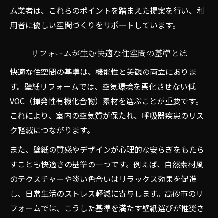
ム業者は、これらのポイントを踏まえた提案を行い、利
高砂市でリフォーム申請を成功させるコツ
用者に優しい空間づくりをサポートしています。
補助金利用時の壁紙リフォームポイント
安心のリフォーム計画に役立つ補助金情報
リフォームが生む快適な住空間の基準とは
リフォーム申請時に押さえるべき注意事項
快適な住空間の基準は、機能性と美観の両立にありま
壁紙選びのコツを押さえたリフォーム事例紹介
す。壁紙リフォームでは、空気環境を悪化させない低
リフォームで選ばれる壁紙の実例と工夫
VOC（揮発性有機化合物）素材を選ぶことが重要です。
高齢者施設の壁紙リフォーム事例から学ぶ
これにより、室内の空気質が保たれ、呼吸器疾患のリス
住まいに最適な壁紙リフォームの体験談
ク軽減につながります。
リフォーム事例で分かる壁紙選びの重要性
また、壁紙の質感やデザインが心理的な安らぎをもたら
壁紙リフォームによる生活改善のポイント
すことも快適さの基準の一つです。例えば、自然素材風
のテクスチャーや淡い色合いはリラックス効果を促進
し、日常生活のストレス軽減に寄与します。高砂市のリ
フォームでは、こうした基準を満たす壁紙選びが推奨さ