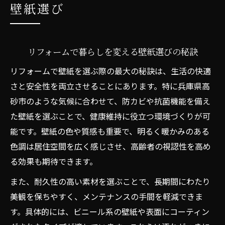
壁紙選び
夫
老人ホームの壁紙改修はリフォームで変わる
リフォームで実感する老人ホーム壁紙の変
リフォームで暮らしを変える壁紙選びの秘訣
化
リフォームで壁紙を選ぶ際の最大の秘訣は、生活の快適
壁紙改修がもたらすリフォーム効果の実例
さと安全性を両立させることにあります。特に兵庫県高
快適な暮らしを支えるリフォーム提案のコ
砂市のような気候に合わせて、防カビや抗菌機能を備え
ツ
た壁紙を選ぶことで、健康維持に役立つ環境づくりが可
高齢者に優しい壁紙リフォームの最新動向
能です。壁紙の色や質感も重要で、明るく暖かみのある
リフォームを成功に導く壁紙選びのポイン
色調は居住空間を広く感じさせ、高齢者の視認性を高め
ト
る効果も期待できます。
壁紙リフォームなら住まいの質が向上する理由
また、耐久性の高い素材を選ぶことで、長期間にわたり
壁紙リフォームで住まいの印象が変わる理
美観を保ちやすく、メンテナンスの手間を軽減できま
由
す。具体的には、ビニール系の壁紙や表面にコーティン