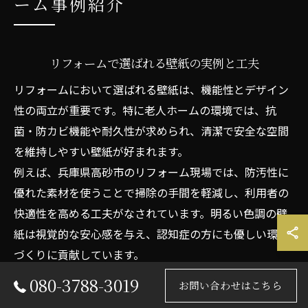
ーム事例紹介
リフォームで選ばれる壁紙の実例と工夫
リフォームにおいて選ばれる壁紙は、機能性とデザイン
性の両立が重要です。特に老人ホームの環境では、抗
菌・防カビ機能や耐久性が求められ、清潔で安全な空間
を維持しやすい壁紙が好まれます。
例えば、兵庫県高砂市のリフォーム現場では、防汚性に
優れた素材を使うことで掃除の手間を軽減し、利用者の
快適性を高める工夫がなされています。明るい色調の壁
紙は視覚的な安心感を与え、認知症の方にも優しい環境
づくりに貢献しています。
080-3788-3019
このように、機能面と心理的効果を考慮した壁紙選び
お問い合わせはこちら
は、老人ホームのリフォーム成功の鍵となります。選択