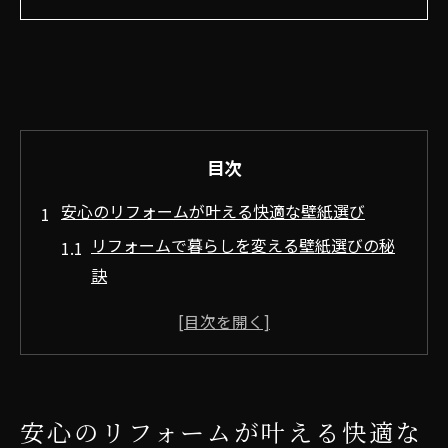
目次
安心のリフォームが叶える快適な壁紙選び
リフォームで暮らしを変える壁紙選びの秘
訣
高齢者施設向け壁紙リフォームの注目ポイ
ント
リフォームが生む快適な住空間の基準とは
安心感を高めるリフォーム壁紙の選定方法
安心のリフォームが叶える快適な
壁紙リフォームで生活の質を向上させる工