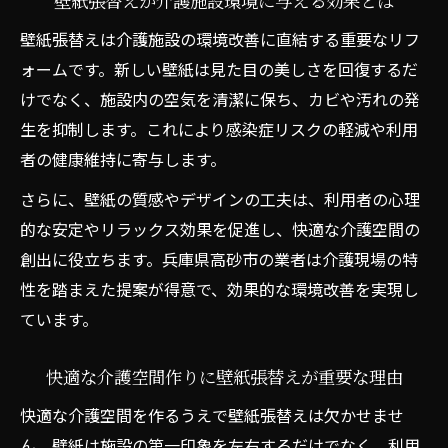
壁紙張替えが介護施設環境に与える効果とは
介護施設の壁紙張替えで無駄な費用を抑え
壁紙張替えは介護施設の環境改善に直結する重要なリフ
る工夫
ォームです。新しい壁紙は見た目の美しさを回復するだ
壁紙張替えの見積もり比較がコスト削減の
けでなく、施設内の空気を清潔に保ち、カビや汚れの発
鍵
生を抑制します。これにより感染症リスクの軽減や利用
リフォーム会社選びが費用を左右するポイ
者の健康維持に寄与します。
ント
さらに、壁紙の質感やデザインの工夫は、利用者の心理
介護施設の壁紙張替えに役立つ補助制度の
的な安定やリラックス効果を促進し、快適な介護空間の
活用法
創出に役立ちます。兵庫県高砂市の業者は介護現場の特
低予算で叶える介護施設壁紙張替えの実践
性を踏まえた提案が得意で、効果的な環境改善を実現し
術
ています。
壁紙張替え業者選定時の比較ポイント解説
快適な介護空間作りに壁紙張替えが重要な理由
介護施設の壁紙張替えで重視すべき業者比
較項目
快適な介護空間を作るうえで壁紙張替えは欠かせませ
ん。壁紙は施設の第一印象を左右するだけでなく、利用
工務店やリフォーム会社の違いを徹底解説