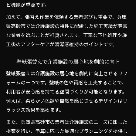
リフォーム会社による壁紙再生のメリット
ビ機能が重要です。
低予算で叶える壁紙張替えと費用管理術
加えて、張替え作業を依頼する業者選びも重要で、兵庫
介護施設の壁紙張替えで予算内リフォーム
県高砂市では介護施設の特性に配慮した施工実績が豊富
を実現
な業者を選ぶことが推奨されます。丁寧な下地処理や施
費用管理が成功の鍵となる壁紙張替えプラ
工後のアフターケアが清潔感維持のポイントです。
ン
壁紙張替え費用を抑えるための見積もり比
壁紙張替えで介護施設の居心地を劇的に向上
較法
壁紙張替えは介護施設の居心地を劇的に向上させるリフ
介護施設の壁紙張替えで活用できる助成金
ォームの一つです。壁紙の色や質感を工夫することで、
制度
利用者が安心感を持てる空間づくりが可能となります。
リフォーム会社と相談しながら費用調整を
例えば、柔らかい色調や自然を感じさせるデザインはリ
実施
ラックス効果を高めます。
また、兵庫県高砂市の業者は介護施設のニーズに即した
提案を行い、予算に応じた最適なプランニングを提供し