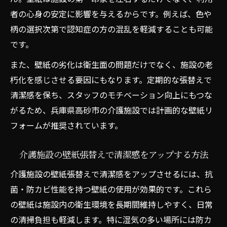
者の心身の安定に影響を与えるからです。例えば、色や
壁紙張替えの施工内容とサービス範囲を比
柄の選択次第で認知症の方の混乱を軽減することも可能
較
です。
見積書の内訳でわかる業者選びのポイント
また、壁紙の劣化は衛生面の問題だけでなく、施設の老
介護施設の壁紙張替えで注意したい契約条
朽化を感じさせる要因にもなります。定期的な張替えで
件
清潔感を保ち、スタッフのモチベーション向上にもつな
介護施設の壁紙再生で施設印象を一新するコツ
がるため、兵庫県高砂市の介護施設では計画的な壁紙リ
介護施設の壁紙張替えで清潔感を演出する
フォームが推奨されています。
方法
壁紙張替えが施設全体のイメージを高める
介護施設の壁紙張替えで清潔感をアップする方法
理由
介護施設の壁紙張替えで清潔感をアップさせるには、抗
部分張替えと全面張替えの選び方ポイント
菌・防カビ性能を持つ壁紙の使用が効果的です。これら
壁紙張替えで入居者とご家族の満足度を向
の壁紙は施設内の衛生環境を長期間維持しやすく、日常
上
の清掃負担も軽減します。特に湿気の多い場所には防カ