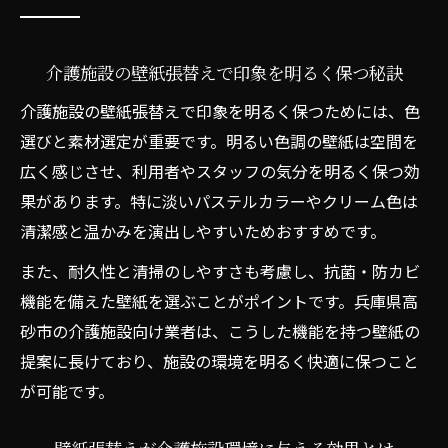
壁紙張替えで介護施設の居心地を劇的に向
上
介護施設の壁紙張替えで印象を明るく保つ秘訣
信頼できる業者選びが壁紙張替えを左右
介護施設の壁紙張替えで印象を明るく保つためには、色
介護施設の壁紙張替えは業者の実績で選ぶ
選びと素材選定が重要です。明るい色調の壁紙は空間を
べき理由
広く感じさせ、利用者やスタッフの気分を明るく保つ効
安心して任せられる壁紙張替え業者の見極
果があります。特に淡いパステルカラーやクリーム色は
め方
清潔感と温かみを演出しやすいためおすすめです。
口コミや施工事例で判断する壁紙張替え業
また、耐久性と清掃のしやすさも考慮し、抗菌・防カビ
者選び
機能を備えた壁紙を選ぶことがポイントです。兵庫県高
リフォーム会社と工務店の違いを知る壁紙
砂市の介護施設向け業者は、こうした機能を持つ壁紙の
張替え選定
提案に長けており、施設の環境を明るく快適に保つこと
複数業者比較で信頼度が増す介護施設の壁
が可能です。
紙張替え
費用を抑えた介護施設の壁紙リフォーム方法