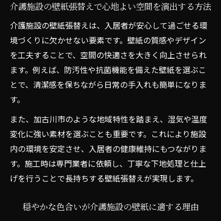
介護施設の壁紙張替えで心地よい空間を演出する方法
介護施設の壁紙張替えで快適生活をサポー
介護施設の壁紙張替えは、入居者が安心して過ごせる環
ト
境づくりに欠かせない要素です。壁紙の質感やデザイン
壁紙張替えがもたらす入居者の心身ケア効
を工夫することで、空間の快適さを大きく向上させられ
果
ます。例えば、防汚性や抗菌機能を備えた壁紙を選ぶこ
介護施設に適した壁紙素材と張替えの選択
とで、清潔感を保ちながら日常の手入れも簡単になりま
基準
す。
壁紙の柄や質感が快適性に与える影響とは
また、加古川市のような地域特性を踏まえ、湿気や温度
介護施設の壁紙張替えでストレス軽減を図
変化に強い素材を選ぶことも重要です。これにより施設
る
内の環境を安定させ、入居者の健康維持にもつながりま
兵庫県加古川市で注目の壁紙リフォーム実例
す。施工時は専門業者に依頼し、丁寧な下地処理と仕上
介護施設の壁紙張替えで快適空間を体感で
げを行うことで長持ちする壁紙張替えが実現します。
きる実例
穏やかな色合いが介護施設の壁紙に適する理由
壁紙リフォーム実例から学ぶ介護施設の工