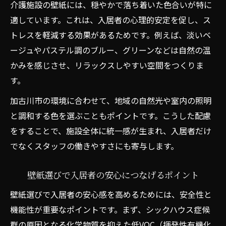
夫点
介護施設の壁紙には、穏やかで落ち着いた色合いが特に
入居者が安心できる壁紙リフォームの成功
適しています。これは、入居者の心理的安定を促し、ス
事例
トレスを軽減する効果があるためです。例えば、淡いベ
ージュやパステル調のブルー、グリーンなどは自然の温
加古川市で支持される壁紙張替えの特徴と
かみを感じさせ、リラックスしやすい空間をつくりま
は
す。
地域の特性を活かした壁紙リフォームの実
践方法
加古川市の環境に合わせて、地域の自然光や室内の照明
壁紙の色選びが介護空間に与える効果とは
と調和する色を選ぶこともポイントです。こうした配慮
をすることで、施設全体に統一感が生まれ、入居者だけ
介護施設の壁紙張替えで色彩が心に及ぼす
でなくスタッフの働きやすさにも寄与します。
影響
壁紙の色が入居者の心に与えるリラックス
壁紙選びで入居者の安心につなげるポイント
効果
壁紙選びで入居者の安心感を高めるためには、安全性と
介護施設で人気の壁紙色とその理由につい
機能性が重要なポイントです。まず、シックハウス症候
て
群の原因となる化学物質を抑えた低VOC（揮発性有機化