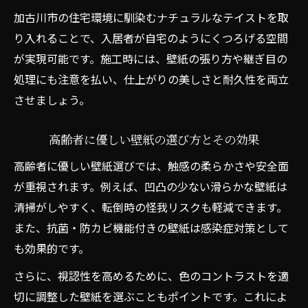
解説
加古川市の住宅環境に馴染むナチュラルなテイストを取
壁紙の上から張替えするメリットと注意点
り入れることで、入居者が自宅のようにくつろげる空間
下地の状態による壁紙張替えの方法選び
が実現可能です。施工時には、壁紙の張り方や継ぎ目の
処理にも注意を払い、仕上がりの美しさと耐久性を両立
壁紙の重ね張りで気をつけたいポイント
させましょう。
介護施設で失敗しない壁紙張替えの判断基
準
高齢者に優しい壁紙の選び方とその効果
高齢者に優しい壁紙選びでは、触感の柔らかさや安全面
が重視されます。例えば、凹凸の少ない滑らかな壁紙は
清掃がしやすく、転倒時の怪我リスクも軽減できます。
また、抗菌・防カビ機能付きの壁紙は感染症対策として
も効果的です。
さらに、視認性を高めるために、色のコントラストを適
切に調整した壁紙を選ぶこともポイントです。これによ