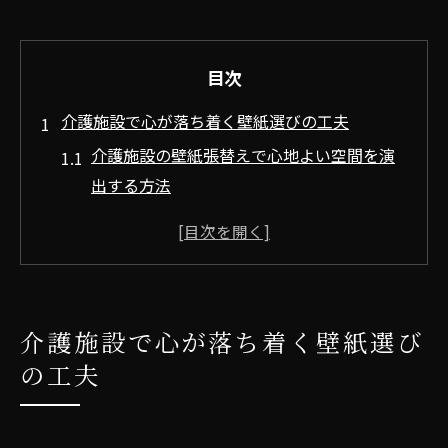
目次
介護施設で心が落ち着く壁紙選びの工夫
介護施設の壁紙張替えで心地よい空間を演
出する方法
穏やかな色合いが介護施設の壁紙に適する
理由
壁紙選びで入居者の安心につなげるポイン
ト
介護施設で心が落ち着く壁紙選び
介護施設の壁紙張替えで落ち着く雰囲気を
の工夫
実現
高齢者に優しい壁紙の選び方とその効果
入居者が快適に過ごせる壁紙張替えポイント