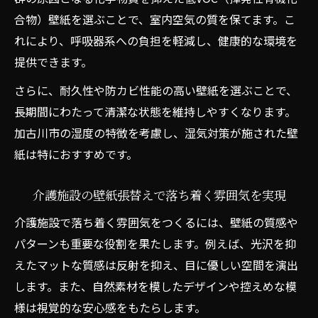
穏やかな暮らしを支える壁紙張替えの色選
合物）壁紙を選ぶことで、室内空気の質を保てます。こ
び
れにより、呼吸器系への負担を軽減し、健康的な環境を
壁紙張替え時に知っておきたい色彩心理の
提供できます。
ポイント
さらに、耐久性や防カビ性能の高い壁紙を選ぶことで、
壁紙張替えで実現する清潔感あふれる施設作り
長期間にわたって清潔な状態を維持しやすくなります。
介護施設の壁紙張替えで清潔な空間を保つ
加古川市の湿度の特徴を考慮し、湿気対策が施された壁
コツ
紙は特におすすめです。
壁紙張替えによる清潔感アップのポイント
解説
介護施設の壁紙張替えで落ち着く雰囲気を実現
入居者が安心できる清潔な施設作りの秘訣
介護施設で落ち着く雰囲気をつくるには、壁紙の質感や
壁紙張替えで衛生的な環境を整える方法
パターンも重要な役割を果たします。例えば、光沢を抑
介護施設の壁紙張替えで明るい印象を演出
えたマットな質感は反射を抑え、目に優しい空間を演出
壁紙の上から貼り直しは可能か徹底解説
します。また、自然素材を模したデザインや控えめな模
介護施設の壁紙張替えで上から貼れるかを
様は視覚的な安心感をもたらします。