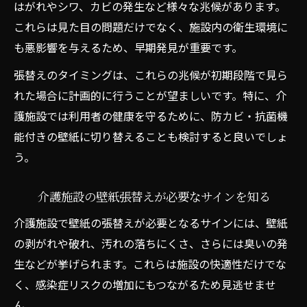
はがれやシワ、カビの発生など様々な兆候があります。
加古川市の介護施設で壁紙を安全に貼り替える
これらは見た目の問題だけでなく、施設内の衛生環境に
知恵
も悪影響を与えるため、早期発見が重要です。
介護施設の壁紙張替えで安全施工を実現す
張替えのタイミングは、これらの兆候が初期段階で見ら
る工夫
れた場合に計画的に行うことが望ましいです。特に、介
加古川市で安心できる壁紙張替え業者選び
護施設では利用者の健康を守るために、防カビ・抗菌機
の方法
能付きの壁紙に切り替えることも検討すると良いでしょ
地元介護施設が実践する壁紙張替えの安全
う。
管理
信頼できる壁紙張替えの業者選定ポイント
介護施設の壁紙張替えが必要なサインを知る
壁紙張替え作業中の高齢者対応の注意点
介護施設で壁紙の張替えが必要となるサインには、壁紙
壁紙張替えなら加古川市介護施設の事例から学
の剥がれや破れ、汚れの落ちにくさ、さらには臭いの発
ぶ
生などが挙げられます。これらは施設の快適性だけでな
介護施設の壁紙張替え実例で費用感を知る
く、感染症リスクの増加にもつながるため見逃せませ
加古川市の介護施設で成功した壁紙張替え
ん。