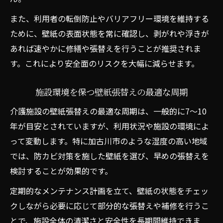
例
また、利用者の転倒防止やバリアフリー環境を維持する
壁紙張替えで得られる施設環境の変化とは
ために、壁紙の表面状態を常に確認し、剥がれや浮きが
施設事例から学ぶ壁紙張替えのポイント
あれば速やかに修繕や張替えを行うことが推奨されま
実際の壁紙張替え事例に学ぶ注意点
す。これにより安全面のリスクを大幅に減らせます。
壁紙メンテナンスが暮らしの質を支える理由
施設環境を保つ壁紙張替えの最適な周期
介護施設の壁紙張替えが快適な生活を支え
る
介護施設の壁紙張替えの最適な周期は、一般的に7～10
年が目安とされていますが、利用状況や施設の環境によ
壁紙張替えと施設利用者のQOL向上の関係
って変動します。特に加古川市のような湿度の高い地域
壁紙の定期メンテナンスが安心につながる
では、防カビ対策を施した壁紙を選び、早めの張替えを
施設全体の印象を左右する壁紙張替え効果
検討することが効果的です。
壁紙張替えで暮らしの質を高める実践例
定期的なメンテナンス計画を立て、壁紙の状態をチェッ
クしながら必要に応じて部分的な張替えや補修を行うこ
とで、施設全体の清潔さと安全性を長期間維持できま