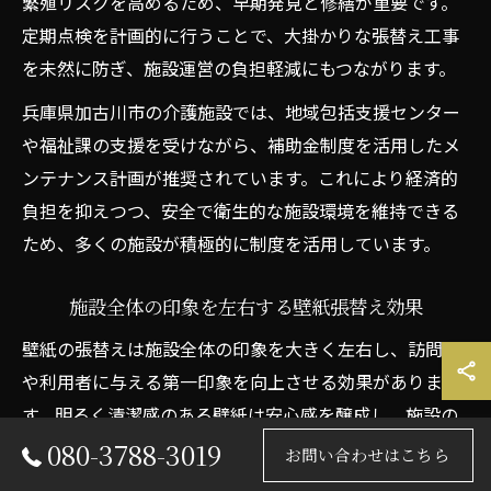
繁殖リスクを高めるため、早期発見と修繕が重要です。
定期点検を計画的に行うことで、大掛かりな張替え工事
を未然に防ぎ、施設運営の負担軽減にもつながります。
兵庫県加古川市の介護施設では、地域包括支援センター
や福祉課の支援を受けながら、補助金制度を活用したメ
ンテナンス計画が推奨されています。これにより経済的
負担を抑えつつ、安全で衛生的な施設環境を維持できる
ため、多くの施設が積極的に制度を活用しています。
施設全体の印象を左右する壁紙張替え効果
壁紙の張替えは施設全体の印象を大きく左右し、訪問者
や利用者に与える第一印象を向上させる効果がありま
す。明るく清潔感のある壁紙は安心感を醸成し、施設の
ブランドイメージ向上にもつながります。逆に、古びた
080-3788-3019
お問い合わせはこちら
壁紙が目立つと施設の管理状態に対する不信感を招く恐