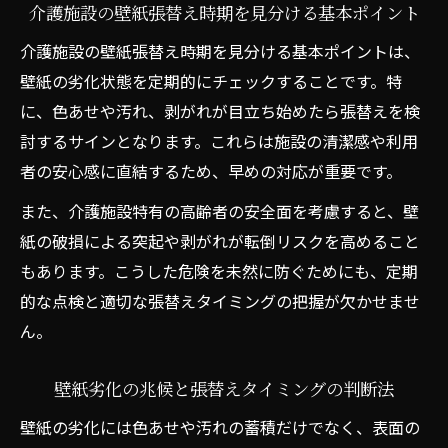
介護施設の壁紙張替え時期を見分ける基本ポイント
介護施設の壁紙劣化サインと張替え目安
介護施設の壁紙張替え時期を見分ける基本ポイントは、
実例で学ぶ壁紙張替えの最適な時期
壁紙の劣化状態を定期的にチェックすることです。特
壁紙の黄ばみや剥がれは張替えサイン
に、色あせや汚れ、剥がれが目立ち始めたら張替えを検
高齢者施設での壁紙張替え事例を紹介
討するサインとなります。これらは施設の清潔感や利用
壁紙張替えタイミングを見逃さない実践知
者の安心感に直結するため、早めの対応が重要です。
識
また、介護施設特有の高齢者の安全面を考慮すると、壁
衛生と防火対策に効く壁紙張替えの重要性
紙の破損による突起や剥がれが転倒リスクを高めること
介護施設の壁紙張替えで衛生と安全を強化
もあります。こうした危険を未然に防ぐためにも、定期
防火基準を満たす壁紙張替えのポイント
的な点検と適切な張替えタイミングの把握が欠かせませ
ん。
壁紙張替えが衛生管理に及ぼす効果とは
高齢者施設で求められる防火対応の壁紙選
壁紙劣化の兆候と張替えタイミングの判断法
び
壁紙の劣化には色あせや汚れの蓄積だけでなく、表面の
壁紙張替えで施設の安全性を高める理由