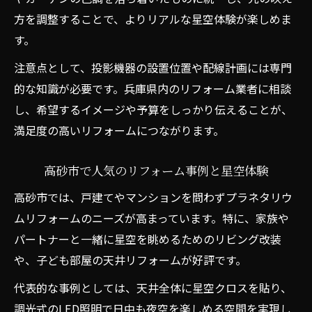
カップルで楽しむリフォームのポイント
方を調整することで、よりリアルな星空体験が楽しめま
ソファ型リフォームで快適な星空デート
す。
リフォーム補助金利用の賢いプラン提案
注意点として、投影機器の設置位置や配線計画には専門
口コミで選ばれるカップル向けリフォーム
的な知識が必要です。兵庫県内のリフォーム業者に相談
快適性と雰囲気を両立する星空リフォーム術
し、希望するイメージや予算をしっかり伝えることが、
満足度の高いリフォームにつながります。
リフォームで快適性と雰囲気の両立を実現
星空体験重視のリフォームアイデア集
高砂市で人気のリフォーム事例と星空体験
カップル向けリフォームの快適性アップ術
高砂市では、戸建てやマンションを問わずプラネタリウ
リフォームパークの補助金と口コミ活用法
ムリフォームのニーズが高まっています。特に、家族や
リフォームでロマンティックな空間を演出
パートナーと一緒に星空を眺めるためのリビング改装
や、子ども部屋の天井リフォームが好評です。
代表的な事例としては、天井全体に星空クロスを貼り、
調光式のLED照明で日中も夜空を楽しめる空間を実現し