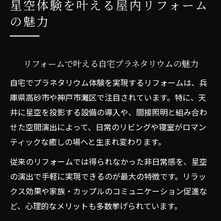
星空体験を叶える屋内リフォーム
リフォーム補助金を活用した理想の星空空
の魅力
間
ロマンティックな空間へ導く最新リフォーム
最新リフォームで生まれるロマンティック
リフォームで叶える自宅プラネタリウムの魅力
な空間
自宅でプラネタリウム体験を実現するリフォームは、兵
リフォームでカップルに人気の演出アイデ
庫県高砂市や神戸市灘区で注目されています。特に、天
ア
井に星空を投影する設備の導入や、間接照明と組み合わ
リフォームと快適設備が叶える星空デート
せた空間演出によって、日常のリビングや寝室がロマン
高砂市で注目の最新リフォームトレンド
ティックな癒しの場へと生まれ変わります。
口コミで選ばれるリフォームの魅力と実例
従来のリフォームでは得られなかった非日常感を、星空
非日常を感じるプラネタリウム空間を自宅でも
の演出で手軽に実現できるのが最大の特徴です。リラッ
自宅リフォームで非日常の星空を楽しむ方
クス効果や家族・カップルのコミュニケーション促進な
法
ど、心理的なメリットも多数挙げられています。
リフォームで実現する癒しのプラネタリウ