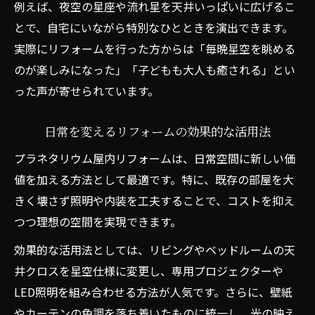
例えば、夜空の星座や流れ星を天井いっぱいに広げるこ
ム空間
とで、自宅にいながら特別なひとときを演出できます。
快適性重視のリフォームで特別な星空体験
実際にリフォームを行った方からは「毎晩星空を眺める
カップル向けリフォームで叶える癒し空間
のが楽しみになった」「子どもも大人も癒される」とい
った声が寄せられています。
リフォームパークの加盟店選びと活用術
リラックス重視の室内リフォームが注目される
日常を変えるリフォームの効果的な活用法
理由
プラネタリウム屋内リフォームは、日常空間に新しい価
リフォームで叶えるリラックス空間の魅力
値を加える方法として最適です。特に、既存の部屋を大
室内リフォームで快適性を高めるポイント
きく壊さず照明や内装を工夫することで、コストを抑え
リフォームパークの口コミが人気の理由
つつ理想の空間を実現できます。
寝ながら楽しむ星空空間とリフォーム術
効果的な活用法としては、リビングやベッドルームの天
リフォーム補助金の上手な活用方法
井クロスを星空仕様に変更し、専用プロジェクターや
二人の距離が縮まるリフォームアイデア
LED照明を組み合わせる方法が人気です。さらに、壁紙
リフォームで二人だけの特別な空間を実現
やカーテンの色調を落ち着いたものに統一し、光の映え