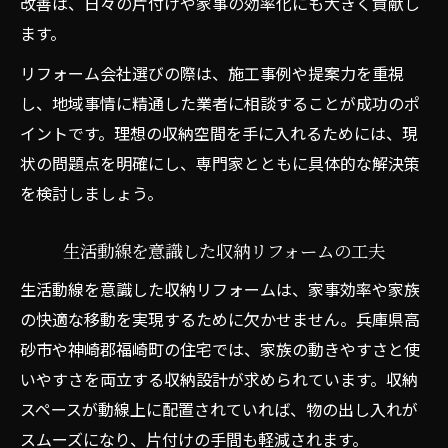
改善は、日々の片付けや家事の効率化にも大きく貢献し
階段下や壁面を活かす収納リフォーム方法
ます。
リフォームで広がるデッドスペース活用術
リフォーム会社選びの際は、施工事例や提案力を重視
家全体の収納力を上げるリフォームアイデ
し、地域事情に精通した業者に相談することが成功のポ
ア
イントです。理想の収納空間を手に入れるためには、現
デッドスペースを活用した収納リフォーム
状の問題点を明確にし、専門家とともに具体的な解決策
例
を検討しましょう。
暮らしやすさ重視のリフォーム選び方
生活動線を意識した収納リフォームの工夫
暮らしやすさを高めるリフォーム会社の選
び方
生活動線を意識した収納リフォームは、家事効率や家族
の快適な移動を実現するために欠かせません。兵庫県高
収納リフォームで比較するべき業者のポイ
砂市や神崎郡福崎町の住宅では、家族の動きやすさと使
ント
いやすさを両立する収納設計が求められています。収納
信頼できる業者選びとリフォームの注意点
スペースが動線上に配置されていれば、物の出し入れが
リフォーム事例から選ぶ収納提案の実力
スムーズになり、片付けの手間も軽減されます。