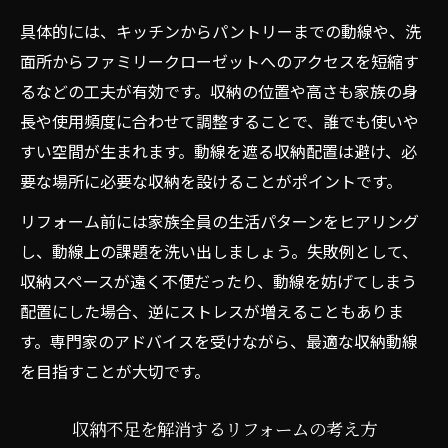
リフォーム会社を見極める収納提案力の差
具体的には、キッチンからパントリーまでの動線や、洗
理想の収納へ導く間取り改善アイデア
面所からファミリークローゼットへのアクセスを短縮す
間取り改善で叶える理想の収納リフォーム
るなどの工夫が有効です。収納の位置や高さも家族の身
収納重視の間取りリフォーム実例紹介
長や使用頻度に合わせて調整することで、誰でも使いや
家族に合った収納と間取りリフォーム提案
すい空間が生まれます。動線を遮る収納配置は避け、必
リフォームで収納と動線の両立を図る方法
要な場所に必要な収納を設けることがポイントです。
収納力を生かす間取りリフォームの工夫
リフォーム前には家族全員の生活パターンをヒアリング
し、動線上の課題を洗い出しましょう。失敗例として、
収納スペースが遠く不便だったり、動線を妨げてしまう
配置にした場合、逆にストレスが増えることもありま
す。専門家のアドバイスを受けながら、最適な収納動線
を目指すことが大切です。
収納不足を解消するリフォームの考え方