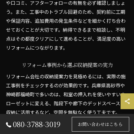
や口コミ、アフターフォローの有無を必ず確認しましょ
う。また、工事中のトラブル回避のため、契約前に工期
や保証内容、追加費用の発生条件などを細かく打ち合わ
せておくことが大切です。納得できるまで相談し、不明
点はその都度クリアにして進めることが、満足度の高い
リフォームにつながります。
リフォーム事例から選ぶ収納提案の実力
リフォーム会社の収納提案力を見極めるには、実際の施
工事例をチェックするのが効果的です。兵庫県高砂市や
神崎郡福崎町で多いのは、和室の押入れを使いやすいク
ローゼットに変える、階段下や廊下のデッドスペースを
収納に活用するなど、空間を無駄なく使う工夫です。
080-3788-3019
例えば、ファミリー層では玄関周りの土間収納やパント
お問い合わせはこちら
リーの新設が人気で、日々の動線をスムーズにする提案