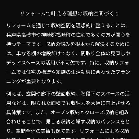
計
収納と動線を両立するリフォームの要点
リフォームで叶える理想の収納空間づくり
快適動線を目指した収納リフォーム術
リフォームを通じて収納空間を理想的に整えることは、
動線改善に役立つリフォームのポイント
兵庫県高砂市や神崎郡福崎町の住宅で多くの方が関心を
リフォームで動線と収納を効率化するコツ
持つテーマです。収納の悩みを根本から解決するために
は、単なる棚の増設だけでなく、間取り全体の見直しや
快適な空間づくりは収納リフォームから
デッドスペースの活用が不可欠です。特に、収納リフォ
収納リフォームで快適な生活空間を実現
ームでは住宅の構造や家族の生活動線に合わせたプラン
住み心地向上へ導く収納リフォームの秘訣
ニングが重要となります。
空間を有効活用する収納リフォームの工夫
例えば、玄関や廊下の壁面収納、階段下のスペースの活
リフォームで叶える快適収納のポイント
用などは、限られた面積でも収納力を大幅に向上させる
収納リフォームがもたらす暮らしの変化
具体策です。また、オープン収納とクローズ収納を組み
デッドスペースを活かす実用的な収納術
合わせることで、見せる収納と隠す収納のバランスをと
デッドスペースを収納に変えるリフォーム
り、空間全体の美観も保てます。リフォームによる収納
術