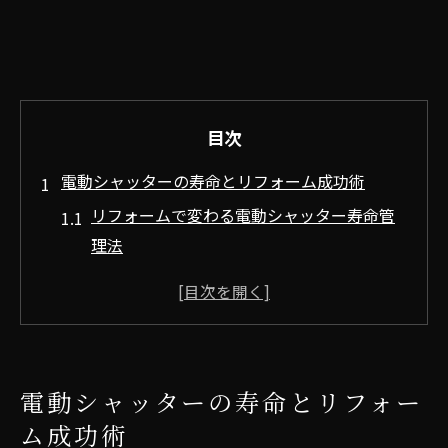
目次
電動シャッターの寿命とリフォーム成功術
リフォームで変わる電動シャッター寿命管
理法
寿命を見極めるリフォーム時期の判断基準
リフォーム成功のカギは寿命診断にあり
電動シャッターの寿命延長とリフォーム法
劣化サインとリフォームの適切なタイミン
電動シャッターの寿命とリフォー
グ
ム成功術
経年変化を見極めるリフォームのポイント