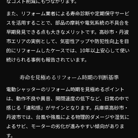
なコスト削減にもつながります。
メンテナンス不足を防ぐ日常点検のコツ
また、リフォーム業者による寿命診断や定期保守サービ
リフォーム後の日常点検で寿命を延ばす方
スを活用することで、部品の摩耗や電気系統の不具合を
法
早期発見できる点も大きなメリットです。高砂市・丹波
メンテナンス不足解消のリフォームポイン
市エリアの実例として、気密性アップや防犯性向上を目
ト
的にリフォームしたケースでは、10年以上安心して使い
電動シャッターの点検スケジュール作成術
続けられる事例も報告されています。
異音や重さの変化を見逃さない点検習慣
リフォームと日常点検の相互効果を高める
寿命を見極めるリフォーム時期の判断基準
電動シャッターの費用相場と内訳ガイド
電動シャッターのリフォーム時期を見極めるポイント
リフォーム費用相場を知り安心計画を立て
は、動作不良や異音、開閉速度の低下など、日常の中で
る
感じる「違和感」がサインとなります。兵庫県高砂市・
丹波市では、台風や強風による物理的ダメージや湿気に
電動シャッターリフォーム費用の内訳解説
よるサビ、モーターの劣化が進みやすい傾向がありま
費用相場を比較するリフォームの賢い見積
す。
術