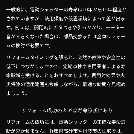
リフォーム費用を抑えるための工夫と注意
一般的に、電動シャッターの寿命は10年から15年程度と
点
されていますが、使用頻度や設置環境によって差が出ま
す。例えば、開閉時にガタつきや引っかかり、モーター
納得できるリフォーム費用の見極め方
音が大きくなった場合は、部品交換または全体リフォー
安心の住まいへ導くリフォームの極意
ムの検討が必要です。
リフォームで叶える安心安全な住まいづく
リフォームタイミングを誤ると、突然の故障や安全性の
り
低下につながりますので、定期点検や専門業者による寿
リフォームで住まいの防犯性と快適性を強
命診断を受けることをおすすめします。費用対効果や火
化
災保険の活用範囲も考慮しながら、最適な時期を見極め
安心の住まいへ導くリフォーム実践ポイン
ましょう。
ト
リフォームによる暮らしの安全性向上法
リフォーム成功のカギは寿命診断にあり
リフォームで手に入れる安心な住環境
リフォームの成功には、電動シャッターの正確な寿命診
断が欠かせません。兵庫県高砂市や丹波市の住宅では、