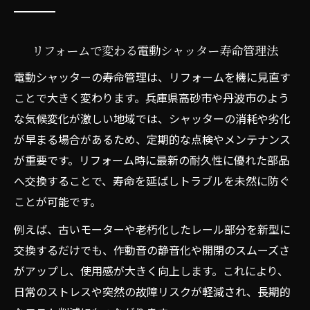
経年劣化に強いリフォーム技術の選び方
リフォームで解決する経年トラブル事例
リフォームで変わる電動シャッター寿命管理法
電動シャッターの経年変化に強い素材選び
電動シャッターの寿命管理は、リフォームを機に見直す
経年劣化を防ぐリフォームメンテナンス術
ことで大きく変わります。兵庫県高砂市や丹波市のよう
リフォームで経年劣化リスクを最小限に
な気候変化が激しい地域では、シャッターの消耗や劣化
が早まる場合があるため、定期的な点検やメンテナンス
火災保険活用で賢く進めるリフォーム方法
が重要です。リフォーム時に最新の耐久性に優れた部品
リフォーム時に知っておく火災保険の活用
へ交換することで、寿命を延ばしトラブルを未然に防ぐ
術
ことが可能です。
火災保険でリフォーム費用を節約するコツ
例えば、古いモーターや老朽化したレール部分を新型に
電動シャッターと火災保険適用範囲の確認
交換するだけでも、作動音の静音化や開閉のスムーズさ
リフォームで役立つ火災保険の申請ポイン
がアップし、使用感が大きく向上します。これにより、
ト
日常のストレスや突然の故障リスクが軽減され、長期的
火災保険を使ったリフォーム実例と注意点