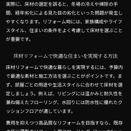
コスト重視の床材リフォーム成功例を紹介
実際に、床材の選定を誤ると、冬場の冷えや掃除の手
リフォーム床材おすすめと節約のコツ
間、経年劣化による見た目の劣化といった問題が発生し
価格と品質のバランスを考えた床材リフォ
やすくなります。リフォーム時には、家族構成やライフ
ーム術
スタイル、住まいの条件をよく考慮して床材を選ぶこと
が重要です。
コスト意識が高い人に最適な床材リフォー
ム法
床材リフォームで快適な住まいを実現する方法
薄型床材で叶うマンションリフォームのコツ
床材リフォームで快適な暮らしを実現するには、予算内
マンションリフォームに最適な薄型床材の
で最適な素材と施工方法を選ぶことがポイントです。ま
選び方
ず、部屋ごとの用途や生活スタイルに合わせて床材を選
リフォーム用フローリング3mm・6mmの
定しましょう。例えば、リビングには温かみと耐久性を
活用術
兼ね備えたフローリング、水回りには防水性に優れたク
マンション規約に適合する床材リフォーム
ッションフロアが適しています。
方法
費用を抑えつつ高品質なリフォームを目指すなら、既存
薄型床材リフォームで快適空間を作るポイ