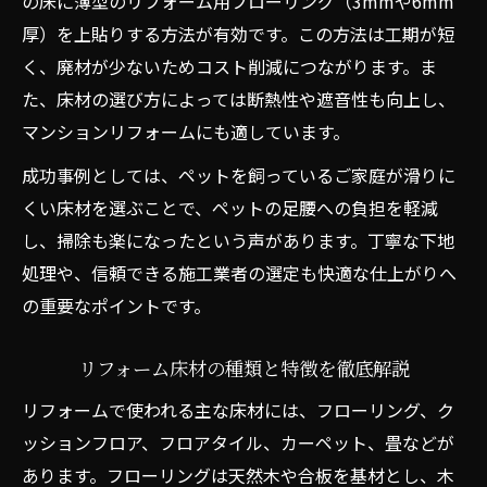
の床に薄型のリフォーム用フローリング（3mmや6mm
ント
厚）を上貼りする方法が有効です。この方法は工期が短
リフォーム床材おすすめ薄型タイプの特徴
く、廃材が少ないためコスト削減につながります。ま
解説
た、床材の選び方によっては断熱性や遮音性も向上し、
フローリング上張りで簡単リフォーム実現
マンションリフォームにも適しています。
フローリングリフォーム上張りのメリット
成功事例としては、ペットを飼っているご家庭が滑りに
と実践法
くい床材を選ぶことで、ペットの足腰への負担を軽減
リフォームで簡単に床材上張りするポイン
し、掃除も楽になったという声があります。丁寧な下地
ト
処理や、信頼できる施工業者の選定も快適な仕上がりへ
上張りリフォーム用フローリングの選び方
の重要なポイントです。
ガイド
床リフォーム自分で挑戦する上張り施工の
リフォーム床材の種類と特徴を徹底解説
流れ
リフォームで使われる主な床材には、フローリング、ク
リフォーム床材上張りとコスト削減の秘訣
ッションフロア、フロアタイル、カーペット、畳などが
用途別おすすめ床材で失敗しないリフォーム
あります。フローリングは天然木や合板を基材とし、木