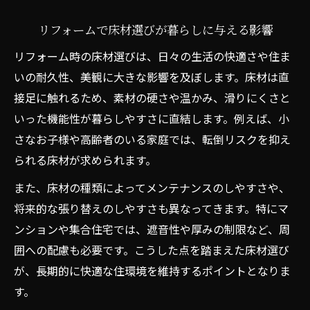
快適生活のための床材選びリフォーム術
リフォームで床材選びが暮らしに与える影響
リフォームに適した床材の種類と選び方の
リフォーム時の床材選びは、日々の生活の快適さや住ま
コツ
いの耐久性、美観に大きな影響を及ぼします。床材は直
床材リフォームで実感する快適生活の始め
接足に触れるため、素材の硬さや温かみ、滑りにくさと
方
いった機能性が暮らしやすさに直結します。例えば、小
快適な暮らしを叶えるリフォーム床材の特
さなお子様や高齢者のいる家庭では、転倒リスクを抑え
徴
られる床材が求められます。
リフォーム床材おすすめ素材と実用ポイン
また、床材の種類によってメンテナンスのしやすさや、
ト
将来的な張り替えのしやすさも異なってきます。特にマ
床材リフォームで失敗しないためのポイン
ンションや集合住宅では、遮音性や厚みの制限など、周
ト
囲への配慮も必要です。こうした点を踏まえた床材選び
コスト意識派が実践する床材リフォームの極意
が、長期的に快適な住環境を維持するポイントとなりま
リフォームで床材費用を抑える賢い選び方
す。