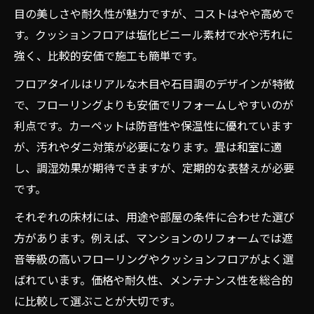
リフォームに役立つ用途別床材の選び方と
目の美しさや耐久性が魅力ですが、コストはやや高めで
特徴
す。クッションフロアは塩化ビニール素材で水や汚れに
床リフォームおすすめ素材を部屋別に解説
強く、比較的安価で施工も簡単です。
家族構成で選ぶリフォーム床材のポイント
フロアタイルはリアルな木目や石目調のデザインが特徴
キッチンやリビングに最適な床材リフォー
で、フローリングよりも安価でリフォームしやすいのが
ム術
利点です。カーペットは防音性や保温性に優れています
が、汚れやダニ対策が必要になります。畳は和室に適
子ども部屋や水回り向けの床材リフォーム
し、調湿効果が期待できますが、定期的な表替えが必要
法
です。
それぞれの床材には、用途や部屋の条件に合わせた選び
方があります。例えば、マンションのリフォームでは遮
音等級の高いフローリングやクッションフロアがよく選
ばれています。価格や耐久性、メンテナンス性を総合的
に比較して選ぶことが大切です。