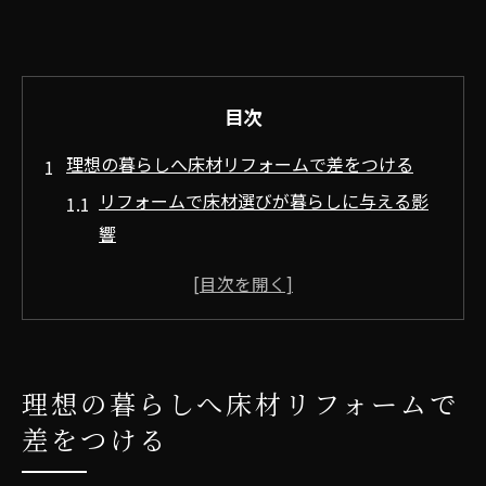
目次
理想の暮らしへ床材リフォームで差をつける
リフォームで床材選びが暮らしに与える影
響
床材リフォームで快適な住まいを実現する
方法
リフォーム床材の種類と特徴を徹底解説
おすすめのリフォーム床材で生活向上を目
理想の暮らしへ床材リフォームで
指す
差をつける
リフォーム時に知っておきたい床材の選定
基準