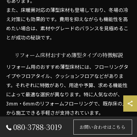
もあります。
また、床暖房対応の薄型床材も登場しており、冬場の冷
え対策にも効果的です。費用を抑えながらも機能性を高
めたい場合は、素材やグレードのバランスを見極めるこ
とが成功の秘訣です。
リフォーム床材おすすめ薄型タイプの特徴解説
リフォーム用のおすすめ薄型床材には、フローリングタ
イプやフロアタイル、クッションフロアなどがありま
す。それぞれに特徴があり、用途や予算、求める機能性
によって最適な選択が異なります。特に人気なのが、
3mm・6mmのリフォームフローリングで、既存床の上
から施工できる手軽さが支持されています。
フローリングタイプは木目の美しさと耐久性が魅力で、
080-3788-3019
お問い合わせはこちら
防音性能を備えた商品も多く、マンションリフォームに